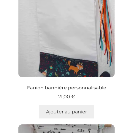
Conditions générales de vente
Contact
Favoris
Mentions légales et politique de confidentialité
Mon compte
Fanion bannière personnalisable
Panier
21,00
€
Validation de la commande
Ajouter au panier