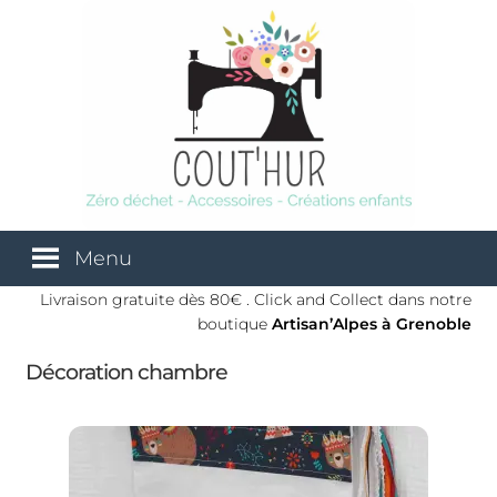
Aller
Aller
à
au
la
contenu
navigation
Menu
Livraison gratuite dès 80€ . Click and Collect dans notre
Accueil
boutique
Artisan’Alpes
à Grenoble
Décoration chambre
À propos
Artisan’Alpes
Boutique