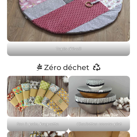
Tapis d’éveil
Zéro déchet
Sac à pain, baguette
Charlottes couvre-plat