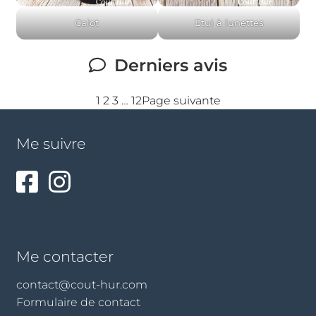
Calot
Etui à lunettes
Derniers avis
1
2
3
…
12
Page suivante
Me suivre
Me contacter
contact@cout-hur.com
Formulaire de contact