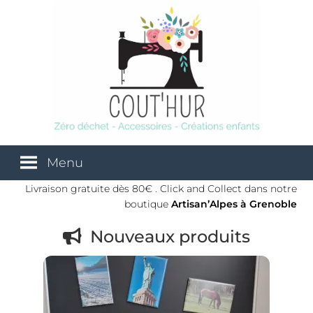
Aller
Aller
à
au
la
contenu
navigation
Menu
Livraison gratuite dès 80€ . Click and Collect dans notre
Accueil
boutique
Artisan’Alpes
à Grenoble
Nouveaux produits
À propos
Artisan’Alpes
Boutique