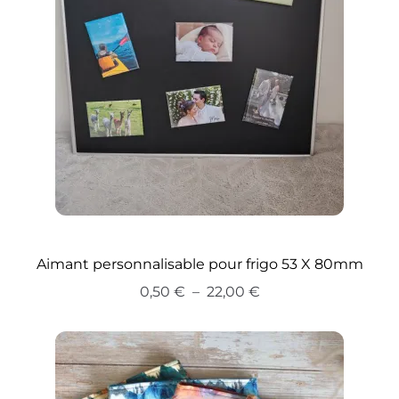
Conditions générales de vente
Contact
Favoris
Mentions légales et politique de confidentialité
Mon compte
Aimant personnalisable pour frigo 53 X 80mm
Panier
Plage
0,50
€
–
22,00
€
de
Validation de la commande
prix :
0,50 €
à