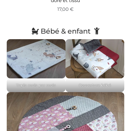
doré et tissu
17,00
€
Bébé & enfant
Tapis mois par mois
Couverture bébé